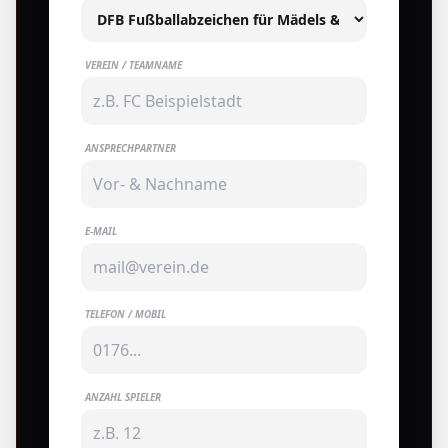
VEREIN / TEAMNAME
ANSPRECHPARTNER
E-MAIL
TELEFON / MOBIL
ANZAHL SPIELER