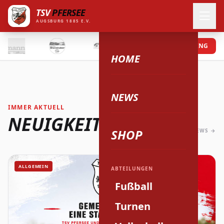
TSV
PFERSEE
AUGSBURG 1885 E.V.
PROBETRAINING
HOME
NEWS
IMMER AKTUELL
NEUIGKEITEN
SHOP
ALLE NEWS →
ALLGEMEIN
ABTEILUNGEN
Fußball
Turnen