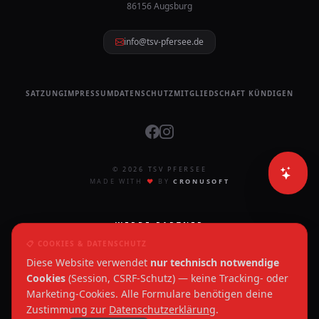
86156 Augsburg
info@tsv-pfersee.de
SATZUNG
IMPRESSUM
DATENSCHUTZ
MITGLIEDSCHAFT KÜNDIGEN
© 2026 TSV PFERSEE
MADE WITH
❤
BY
CRONUSOFT
WERDE PARTNER
📋 COOKIES & DATENSCHUTZ
Unterstützen Sie den Sport in
Diese Website verwendet
nur technisch notwendige
Pfersee. Werden Sie Teil unseres
Sponsoren-Netzwerks.
Cookies
(Session, CSRF-Schutz) — keine Tracking- oder
Marketing-Cookies. Alle Formulare benötigen deine
Zustimmung zur
Datenschutzerklärung
.
JETZT ANFRAGEN