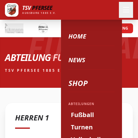
TSV
PFERSEE
AUGSBURG 1885 E.V.
PROBETRAINING
FUSSBA
HOME
ABTEILUNG
FUSSBALL
NEWS
TSV PFERSEE 1885 E.V.
SHOP
ABTEILUNGEN
Fußball
HERREN 1
Turnen