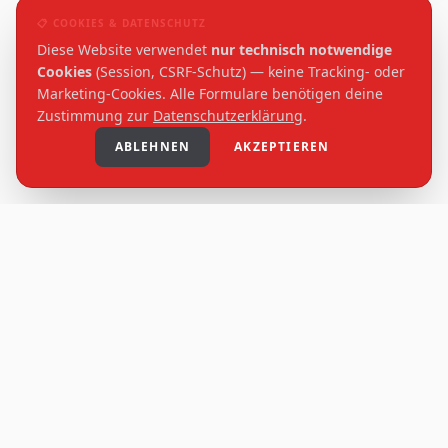
📋 COOKIES & DATENSCHUTZ
Diese Website verwendet
nur technisch notwendige
Cookies
(Session, CSRF-Schutz) — keine Tracking- oder
Marketing-Cookies. Alle Formulare benötigen deine
Zustimmung zur
Datenschutzerklärung
.
ABLEHNEN
AKZEPTIEREN
KONTAKT
TSV Pfersee 1885 e.V.